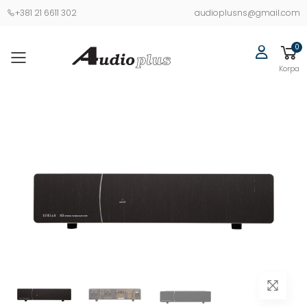
+381 21 6611 302
audioplusns@gmail.com
0
Korpa