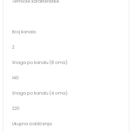
Tehničke karakteristike:
Broj kanala:
2
Snaga po kanalu (8 oma):
140
Snaga po kanalu (4 oma):
220
Ukupna izobličenja: