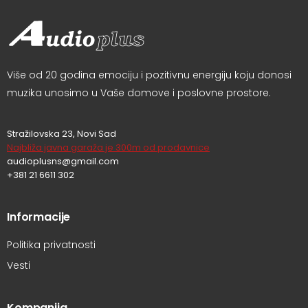
Više od 20 godina emociju i pozitivnu energiju koju donosi
muzika unosimo u Vaše domove i poslovne prostore.
Stražilovska 23, Novi Sad
Najbliža javna garaža je 300m od prodavnice
audioplusns@gmail.com
+381 21 6611 302
Informacije
Politika privatnosti
Vesti
Kompanija