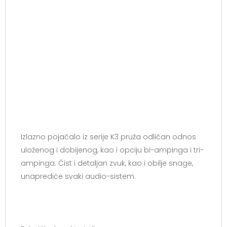
Izlazno pojačalo iz serije K3 pruža odličan odnos
uloženog i dobijenog, kao i opciju bi-ampinga i tri-
ampinga. Čist i detaljan zvuk, kao i obilje snage,
unaprediće svaki audio-sistem.