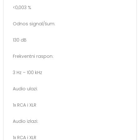
<0,003 %
Odnos signal/šum:
130 dB
Frekventni raspon:
3 Hz – 100 kHz
Audio ulazi:
1x RCA i XLR
Audio izlazi:
1x RCA i XLR