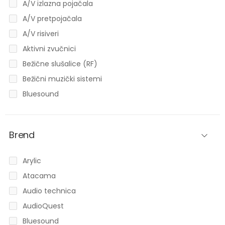
A/V izlazna pojačala
A/V pretpojačala
A/V risiveri
Aktivni zvučnici
Bežične slušalice (RF)
Bežični muzički sistemi
Bluesound
Bluetooth bežični zvučnici
Bluetooth prijemnici
Brend
Bluetooth slušalice
Bose
Arylic
CD plejeri
Atacama
Centralni zvučnici
Audio technica
DA konverteri
AudioQuest
Dodatna oprema
Bluesound