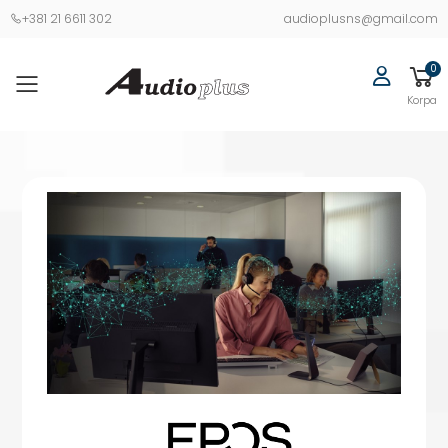
+381 21 6611 302
audioplusns@gmail.com
0
Korpa