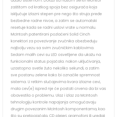
audio sistemom. Dolazi sa našom Sentri Monitor
zaštitom od kratkog spoja bez osigurača koja
isključuje izlazni stepen pre nego što struja pređe
bezbedne radne nivoe, a zatim se automatski
resetuje kada se radni uslovi vrate u normalu.
McIntosh patentirani pozlaćeni Solid Cinch
konektori za povezivanje zvučnika obezbeđuju
najbolju vezu sa svim zvučničkim kablovima.
Sedam malih cevi su LED osvetljene da ukažu na
funkcionalni status pojačala: nakon uključivanja,
uzastopno svetle žuto nekoliko sekundi, a zatim
sve postanu zelene kako bi označile spremnost
sistema. U retkim slučajevima kvara izlazne cevi,
mala cev(e) ispred nje će postati crvena da bi vas
obavestila o problemu. Ulaz i izlaz za McIntosh
tehnologiju kontrole napajanja omogućavaju
drugim povezanim McIntosh komponentama, kao
što su pretpojačala, CD plejeri, gramofoni ili uređaji