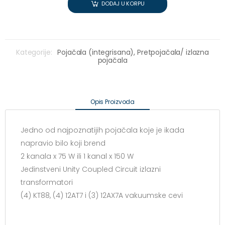
DODAJ U KORPU
Kategorije:
Pojačala (integrisana),
Pretpojačala/ izlazna
pojačala
Opis Proizvoda
Jedno od najpoznatijih pojačala koje je ikada
napravio bilo koji brend
2 kanala x 75 W ili 1 kanal x 150 W
Jedinstveni Unity Coupled Circuit izlazni
transformatori
(4) KT88, (4) 12AT7 i (3) 12AX7A vakuumske cevi