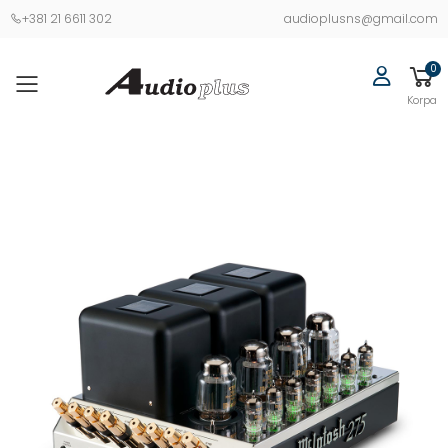
+381 21 6611 302
audioplusns@gmail.com
0
Korpa