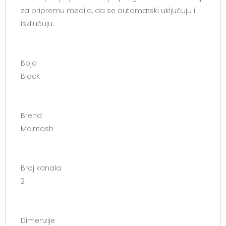
za pripremu medija, da se automatski uključuju i
isključuju.
Boja
Black
Brend
McIntosh
Broj kanala
2
Dimenzije