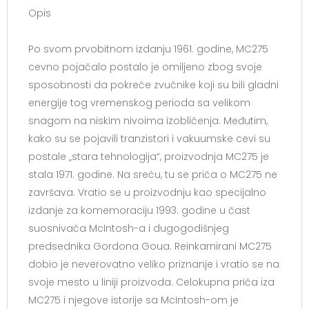
Opis
Po svom prvobitnom izdanju 1961. godine, MC275
cevno pojačalo postalo je omiljeno zbog svoje
sposobnosti da pokreće zvučnike koji su bili gladni
energije tog vremenskog perioda sa velikom
snagom na niskim nivoima izobličenja. Međutim,
kako su se pojavili tranzistori i vakuumske cevi su
postale „stara tehnologija“, proizvodnja MC275 je
stala 1971. godine. Na sreću, tu se priča o MC275 ne
završava. Vratio se u proizvodnju kao specijalno
izdanje za komemoraciju 1993. godine u čast
suosnivača McIntosh-a i dugogodišnjeg
predsednika Gordona Goua. Reinkarnirani MC275
dobio je neverovatno veliko priznanje i vratio se na
svoje mesto u liniji proizvoda. Celokupna priča iza
MC275 i njegove istorije sa McIntosh-om je