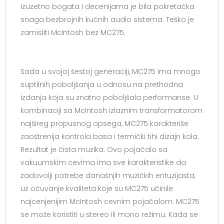
izuzetno bogata i decenijama je bila pokretačka
snaga bezbrojnih kućnih audio sistema. Teško je
zamisliti McIntosh bez MC275.
Sada u svojoj šestoj generaciji, MC275 ima mnogo
suptilnih poboljšanja u odnosu na prethodna
izdanja koja su znatno poboljšala performanse. U
kombinaciji sa McIntosh izlaznim transformatorom
najšireg propusnog opsega, MC275 karakteriše
zaoštrenija kontrola basa i termički tihi dizajn kola.
Rezultat je čista muzika. Ovo pojačalo sa
vakuumskim cevima ima sve karakteristike da
zadovolji potrebe današnjih muzičkih entuzijasta,
uz očuvanje kvaliteta koje su MC275 učinile
najcenjenijim McIntosh cevnim pojačalom. MC275
se može koristiti u stereo ili mono režimu. Kada se