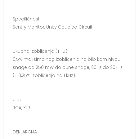
Specifičnosti
Sentry Monitor, Unity Coupled Circuit
Ukupna izobličenja (THD)
0,5% maksimalnog izobličenja na bilo kom nivou
snage od 250 mW do pune snage, 20Hz do 20kHz
(≤ 0,25% izobličenja na 1 kHz)
Ulazi
RCA, XLR
DEKLARCIJA