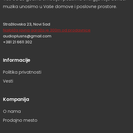
muzika unosimo u Vaše domove i poslovne prostore.
Stražilovska 23, Novi Sad
Najbliža javna garaža je 300m od prodavnice
audioplusns@gmail.com
+381 21 6611 302
Informacije
Politika privatnosti
Vesti
Kompanija
O nama
Prodajno mesto