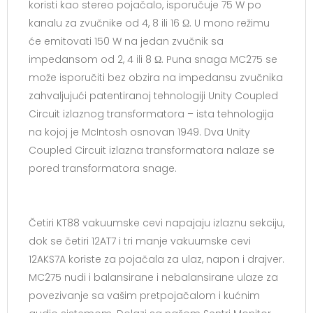
koristi kao stereo pojačalo, isporučuje 75 W po
kanalu za zvučnike od 4, 8 ili 16 Ω. U mono režimu
će emitovati 150 W na jedan zvučnik sa
impedansom od 2, 4 ili 8 Ω. Puna snaga MC275 se
može isporučiti bez obzira na impedansu zvučnika
zahvaljujući patentiranoj tehnologiji Unity Coupled
Circuit izlaznog transformatora – ista tehnologija
na kojoj je McIntosh osnovan 1949. Dva Unity
Coupled Circuit izlazna transformatora nalaze se
pored transformatora snage.
Četiri KT88 vakuumske cevi napajaju izlaznu sekciju,
dok se četiri 12AT7 i tri manje vakuumske cevi
12AKS7A koriste za pojačala za ulaz, napon i drajver.
MC275 nudi i balansirane i nebalansirane ulaze za
povezivanje sa vašim pretpojačalom i kućnim