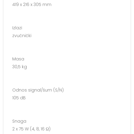
419 x 216 x 305 mm
Izlazi
zvučnički
Masa
30,5 kg
Odnos signal/šum (S/N)
105 dB
Snaga
2 x 75 W (4, 8, 16 Ω)