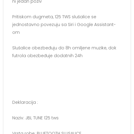
ni jedan poziv
Pritiskom dugmeta, 125 TWS slušalice se
jednostavno povezuju sa Siri i Google Assistant-
om
Slušalice obezbeđuju do 8h omiljene muzike, dok
futrola obezbeđuje dodatnih 24h
Deklaracija :
Naziv: JBL TUNE 125 tws
Vrsta robe: BLUETOOTH SLUSALICE