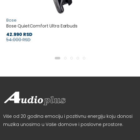
Bose
Bose QuietComfort Ultra Earbuds
42.990 RSD
54.000 RSD
Više od 20 godina emociju i pozitivnu energiju koju donosi
muzika unosimo u Vaše domove i poslovne prostore.