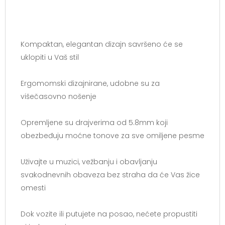
Kompaktan, elegantan dizajn savršeno će se
uklopiti u Vaš stil
Ergomomski dizajnirane, udobne su za
višečasovno nošenje
Opremljene su drajverima od 5.8mm koji
obezbeđuju moćne tonove za sve omiljene pesme
Uživajte u muzici, vežbanju i obavljanju
svakodnevnih obaveza bez straha da će Vas žice
omesti
Dok vozite ili putujete na posao, nećete propustiti