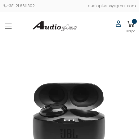
+381 21 6611 302
audioplusns@gmail.com
0
Korpa