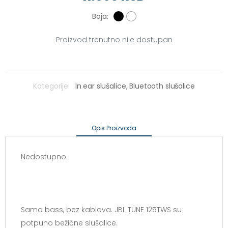
Boja:
Proizvod trenutno nije dostupan
Kategorije:
In ear slušalice,
Bluetooth slušalice
Opis Proizvoda
Nedostupno.
Samo bass, bez kablova. JBL TUNE 125TWS su
potpuno bežične slušalice.