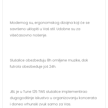
Modernog su, ergonomskog dizajna koji će se
savršeno uklopiti u Vaš stil. Udobne su za
višečasovno nošenje.
Slušalice obezbeđuju 8h omiljene muzike, dok
futrola obezbeđuje još 24h.
JBL je u Tune 125 TWS slušalice implementirao
dugogodišnje iskustvo u organizovanju koncerata
i doneo vrhunski zvuk samo za Vas.