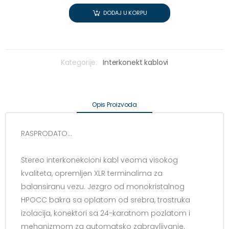
DODAJ U KORPU
Kategorije:
Interkonekt kablovi
Opis Proizvoda
RASPRODATO...
Stereo interkonekcioni kabl veoma visokog
kvaliteta, opremljen XLR terminalima za
balansiranu vezu. Jezgro od monokristalnog
HPOCC bakra sa oplatom od srebra, trostruka
izolacija, konektori sa 24-karatnom pozlatom i
mehanizmom za automatsko zabravljivanje.