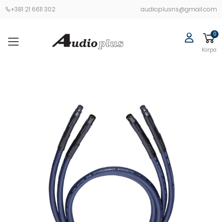
+381 21 6611 302
audioplusns@gmail.com
0
Korpa