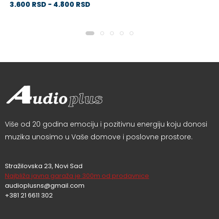
3.600 RSD - 4.800 RSD
Više od 20 godina emociju i pozitivnu energiju koju donosi
muzika unosimo u Vaše domove i poslovne prostore.
Stražilovska 23, Novi Sad
Najbliža javna garaža je 300m od prodavnice
audioplusns@gmail.com
+381 21 6611 302