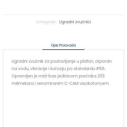
Kategorije:
Ugradni zvučnici
Opis Proizvoda
Ugradni zvučnik za postavljanje u plafon, otporan
na vodu, vibracije i koroziju po standardu IP55.
Opremljen je mid-bas jedinicom prečnika 203
milimetara i renomiranim C-CAM visokotoncem.