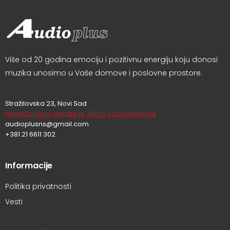
Više od 20 godina emociju i pozitivnu energiju koju donosi
muzika unosimo u Vaše domove i poslovne prostore.
Stražilovska 23, Novi Sad
Najbliža javna garaža je 300m od prodavnice
audioplusns@gmail.com
+381 21 6611 302
Informacije
Politika privatnosti
Vesti