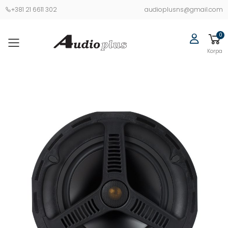
+381 21 6611 302
audioplusns@gmail.com
0
Korpa