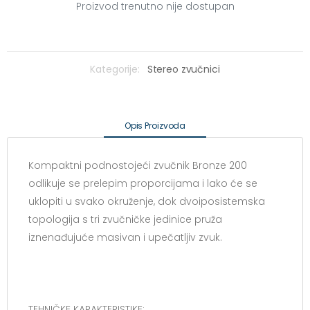
Proizvod trenutno nije dostupan
Kategorije:
Stereo zvučnici
Opis Proizvoda
Kompaktni podnostojeći zvučnik Bronze 200
odlikuje se prelepim proporcijama i lako će se
uklopiti u svako okruženje, dok dvoiposistemska
topologija s tri zvučničke jedinice pruža
iznenađujuće masivan i upečatljiv zvuk.
TEHNIČKE KARAKTERISTIKE: