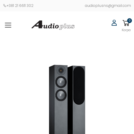
+381 21 6611 302
audioplusns@gmail.com
0
Korpa