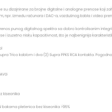
je su dizajnirane za brojne digitalne i analogne prenose koji za
 npr. između računara i DAC-a, vazdušnog kabla i video pre
prenos punog digitalnog spektra sa dobro kontrolisanim integri
 izuzetno nisku kapacitivnost, što je najbenignija karakteristi
bl
 Supra Trico kablom i dva (2) Supra PPKS RCA kontakta. Pogodno 
/ AVG
ez kiseonika
5N bakarna pletenica bez kiseonika >95%