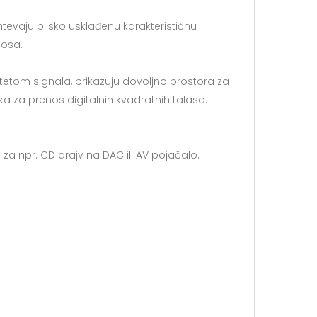
htevaju blisko usklađenu karakterističnu
nosa.
tetom signala, prikazuju dovoljno prostora za
ka za prenos digitalnih kvadratnih talasa.
za npr. CD drajv na DAC ili AV pojačalo.