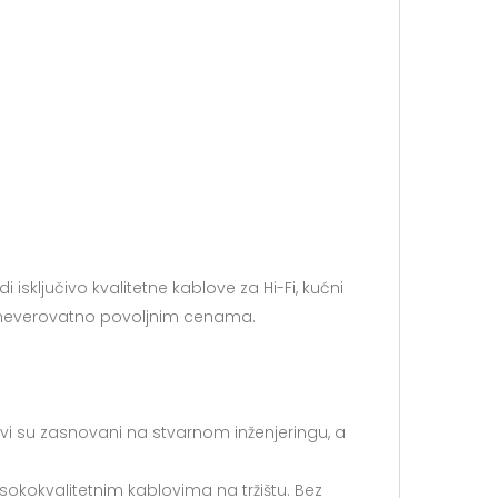
sključivo kvalitetne kablove za Hi-Fi, kućni
po neverovatno povoljnim cenama.
ovi su zasnovani na stvarnom inženjeringu, a
kokvalitetnim kablovima na tržištu. Bez