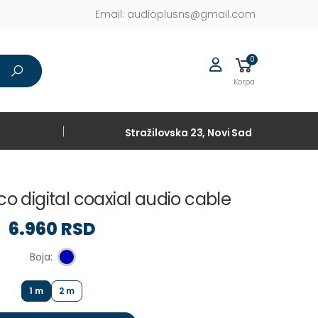
Email:
audioplusns@gmail.com
0
Korpa
Stražilovska 23, Novi Sad
co digital coaxial audio cable
6.960 RSD
Boja:
1 m
2 m