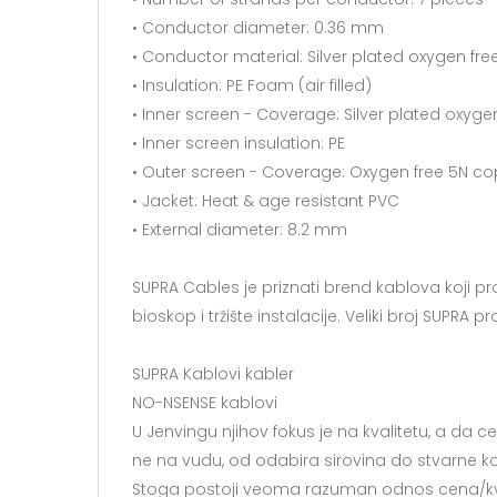
• Conductor diameter: 0.36 mm
• Conductor material: Silver plated oxygen fr
• Insulation: PE Foam (air filled)
• Inner screen - Coverage: Silver plated oxyg
• Inner screen insulation: PE
• Outer screen - Coverage: Oxygen free 5N co
• Jacket: Heat & age resistant PVC
• External diameter: 8.2 mm
SUPRA Cables je priznati brend kablova koji pro
bioskop i tržište instalacije. Veliki broj SU
SUPRA Kablovi kabler
NO-NSENSE kablovi
U Jenvingu njihov fokus je na kvalitetu, a da 
ne na vudu, od odabira sirovina do stvarne ko
Stoga postoji veoma razuman odnos cena/kval