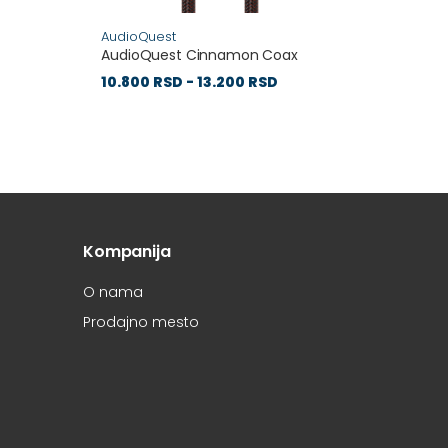
AudioQuest
Supra 
AudioQuest Cinnamon Coax
Supra C
Audio 
10.800 RSD - 13.200 RSD
6.800 
Kompanija
O nama
Prodajno mesto