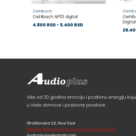
Oehlbach
Oehlb
Oehlbach NF113 digital
Oehlb
Digital
4.800 RSD - 5.400 RSD
26.40
Više od 20 godina emociju i pozitivnu energiju k
u Vaše domove i poslovne prostore.
Stražilovska 23, Novi Sad
Najbliža javna garaža je 300m od prodavnice
audioplusns@gmail.com