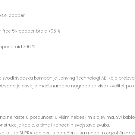
ee 5N copper
en free 5N copper braid >95 %
pper braid >90 %
izvodi švedska kompanija Jenving Technologi AB, koja proizvodi i
PRA proizvoda je osvojio međunarodne nagrade za visok kvalitet 
cena ne raste u potpunosti u višim nebeskim slojevima. Svi kabl
nstrukcije kabla, a time i konačnih svojstava zvuka.
itet za SUPRA kablove, u poređenju sa mnogim egzotičnim viso