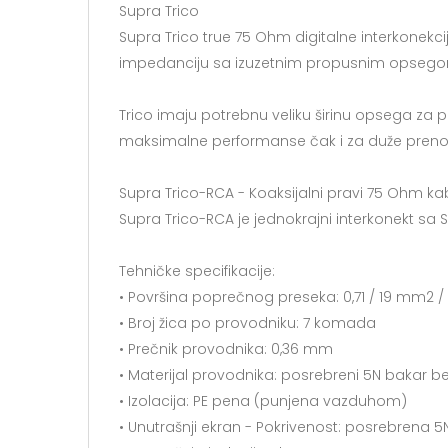
Supra Trico
Supra Trico true 75 Ohm digitalne interkonekci
impedanciju sa izuzetnim propusnim opsegom,
Trico imaju potrebnu veliku širinu opsega za 
maksimalne performanse čak i za duže prenose i
Supra Trico-RCA - Koaksijalni pravi 75 Ohm ka
Supra Trico-RCA je jednokrajni interkonekt sa
Tehničke specifikacije:
• Površina poprečnog preseka: 0,71 / 19 mm2 
• Broj žica po provodniku: 7 komada
• Prečnik provodnika: 0,36 mm
• Materijal provodnika: posrebreni 5N bakar b
• Izolacija: PE pena (punjena vazduhom)
• Unutrašnji ekran - Pokrivenost: posrebrena 