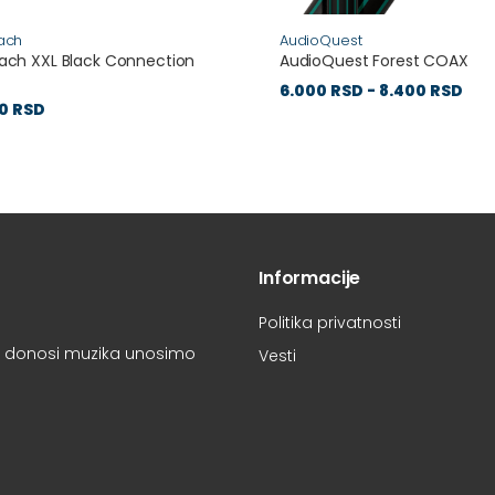
ach
AudioQuest
ach XXL Black Connection
AudioQuest Forest COAX
6.000 RSD - 8.400 RSD
0 RSD
Informacije
Politika privatnosti
oju donosi muzika unosimo
Vesti