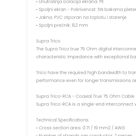
• Unutrašnja izolacija ekrana: PE
• Spoljni ekran - Pokrivenost: 5N bakarna plet
• Jakna: PVC otporan na toplotu i starenje
• Spoljni prečnik: 8,2 mm
Supra Trico
The Supra Trico true 75 Ohm digital intercon
characteristic impedance with exceptional ba
Trico have the required high bandwidth to trans
performance even for longer transmissions and
Supra Trico-RCA - Coaxial True 75 Ohm Cable
Supra Trico-RCA is a single-end interconnect w
Technical Specifications:
• Cross section area: 0.71 / 19 mm2 / AWG
• Number of strands per conductor: 7 pieces