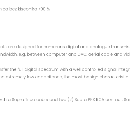
enica bez kiseonika >90 %
nects are designed for numerous digital and analogue transmis
ndwidth, e.g. between computer and DAC, aerial cable and vid
fer the full digital spectrum with a well controlled signal integ
 extremely low capacitance, the most benign characteristic the
ith a Supra Trico cable and two (2) Supra PPX RCA contact. Suita