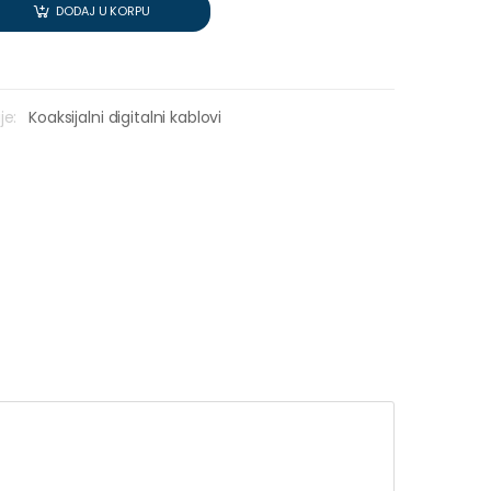
DODAJ U KORPU
je:
Koaksijalni digitalni kablovi