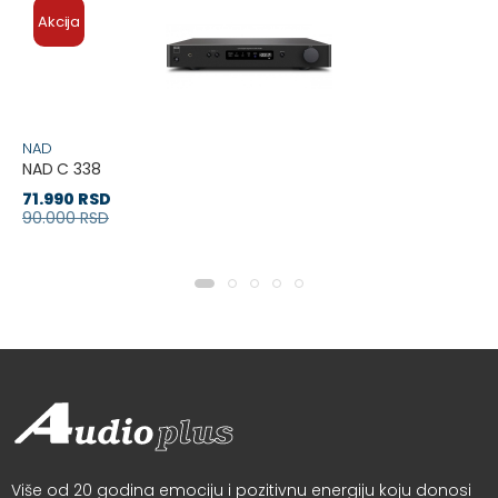
Akcija
NAD
NAD C 338
71.990 RSD
90.000 RSD
Više od 20 godina emociju i pozitivnu energiju koju donosi