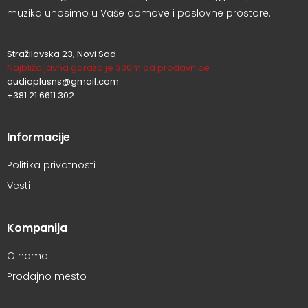
muzika unosimo u Vaše domove i poslovne prostore.
Stražilovska 23, Novi Sad
Najbliža javna garaža je 300m od prodavnice
audioplusns@gmail.com
+381 21 6611 302
Informacije
Politika privatnosti
Vesti
Kompanija
O nama
Prodajno mesto