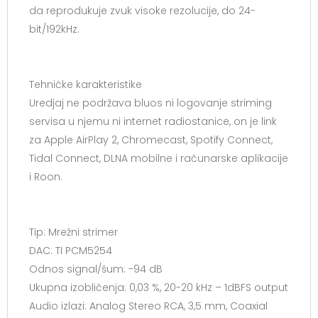
da reprodukuje zvuk visoke rezolucije, do 24-
bit/192kHz.
Tehničke karakteristike
Uredjaj ne podržava bluos ni logovanje striming
servisa u njemu ni internet radiostanice, on je link
za Apple AirPlay 2, Chromecast, Spotify Connect,
Tidal Connect, DLNA mobilne i računarske aplikacije
i Roon.
Tip: Mrežni strimer
DAC: TI PCM5254
Odnos signal/šum: -94 dB
Ukupna izobličenja: 0,03 %, 20-20 kHz – 1dBFS output
Audio izlazi: Analog Stereo RCA, 3,5 mm, Coaxial