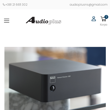
+381 21 6611 302
audioplusns@gmail.com
0
Korpa