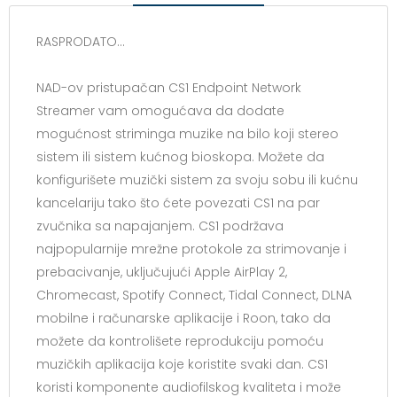
RASPRODATO...
NAD-ov pristupačan CS1 Endpoint Network
Streamer vam omogućava da dodate
mogućnost striminga muzike na bilo koji stereo
sistem ili sistem kućnog bioskopa. Možete da
konfigurišete muzički sistem za svoju sobu ili kućnu
kancelariju tako što ćete povezati CS1 na par
zvučnika sa napajanjem. CS1 podržava
najpopularnije mrežne protokole za strimovanje i
prebacivanje, uključujući Apple AirPlay 2,
Chromecast, Spotify Connect, Tidal Connect, DLNA
mobilne i računarske aplikacije i Roon, tako da
možete da kontrolišete reprodukciju pomoću
muzičkih aplikacija koje koristite svaki dan. CS1
koristi komponente audiofilskog kvaliteta i može