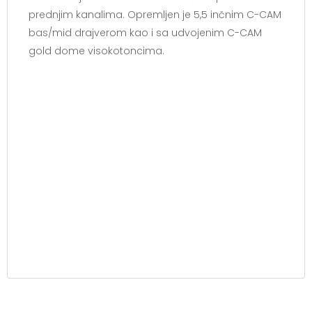
prednjim kanalima. Opremljen je 5,5 inčnim C-CAM
bas/mid drajverom kao i sa udvojenim C-CAM
gold dome visokotoncima.