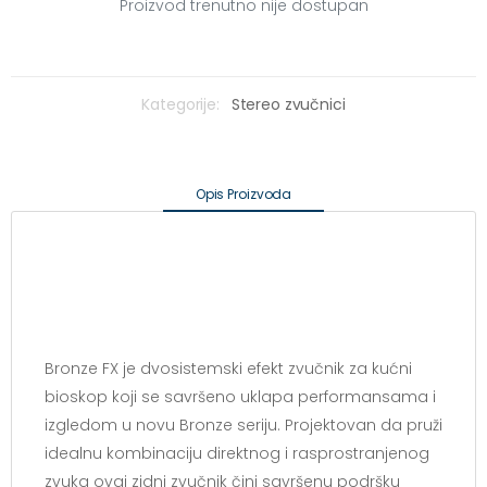
Proizvod trenutno nije dostupan
Kategorije:
Stereo zvučnici
Opis Proizvoda
Bronze FX je dvosistemski efekt zvučnik za kućni
bioskop koji se savršeno uklapa performansama i
izgledom u novu Bronze seriju. Projektovan da pruži
idealnu kombinaciju direktnog i rasprostranjenog
zvuka ovaj zidni zvučnik čini savršenu podršku