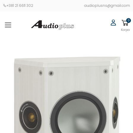
+381 21 6611 302
audioplusns@gmail.com
0
Korpa