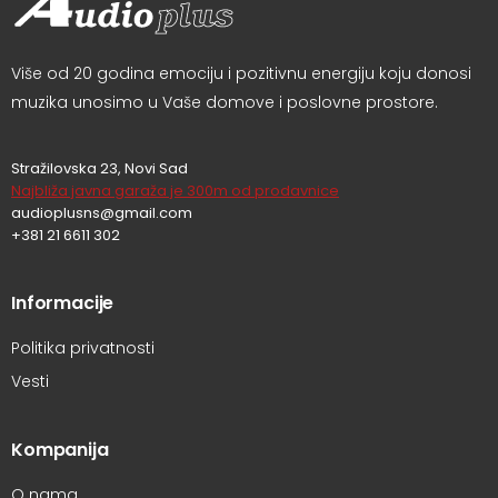
Više od 20 godina emociju i pozitivnu energiju koju donosi
muzika unosimo u Vaše domove i poslovne prostore.
Stražilovska 23, Novi Sad
Najbliža javna garaža je 300m od prodavnice
audioplusns@gmail.com
+381 21 6611 302
Informacije
Politika privatnosti
Vesti
Kompanija
O nama