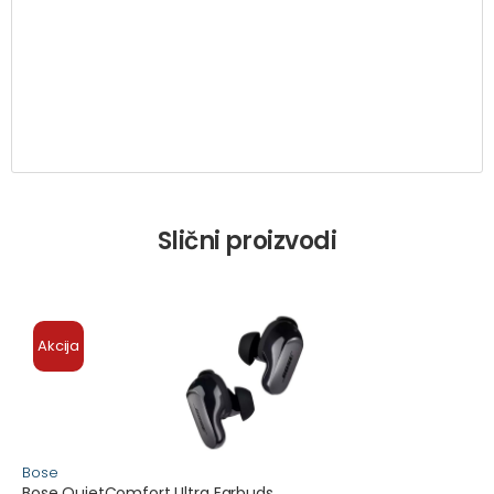
Slični proizvodi
Akcija
Bose
Bose QuietComfort Ultra Earbuds