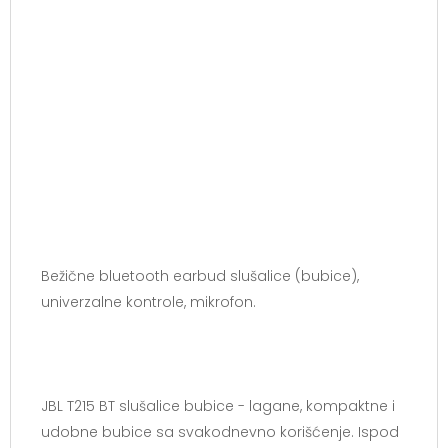
Bežične bluetooth earbud slušalice (bubice),
univerzalne kontrole, mikrofon.
JBL T215 BT slušalice bubice - lagane, kompaktne i
udobne bubice sa svakodnevno korišćenje. Ispod