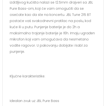
izdržljivog kućišta nalazi se 12.5mm drajveri sa JBL
Pure Bass-om, koji će vam omogućiti da se
osećate kao da ste na koncertu. JBL Tune 215 BT
postaće vaš svakodnevni pratilac na poslu, kod
kuće ili u putu. Punjenje baterije je do 2h a
maksimalno trajanje baterije je 16h. Imaju ugrađen
mikrofon koji vam omogućava da nesmetano
vodite ragovor. U pakovanju dobijate i kabl za
punjenje.
Ključne karakteristike:
Idealan zvuk uz JBL Pure Bass