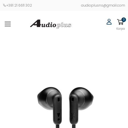
+381 21 6611 302
audioplusns@gmail.com
0
Korpa