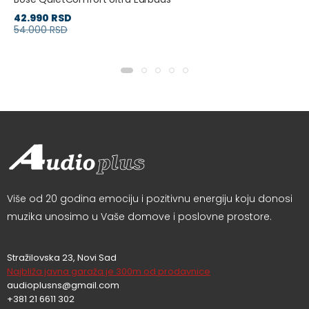
42.990 RSD
54.000 RSD
Više od 20 godina emociju i pozitivnu energiju koju donosi
muzika unosimo u Vaše domove i poslovne prostore.
Stražilovska 23, Novi Sad
Najbliža javna garaža je 300m od prodavnice
audioplusns@gmail.com
+381 21 6611 302