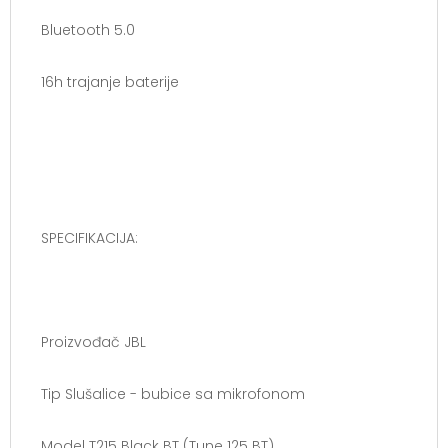
Bluetooth 5.0
16h trajanje baterije
SPECIFIKACIJA:
Proizvođač JBL
Tip Slušalice - bubice sa mikrofonom
Model T215 Black BT (Tune 125 BT)