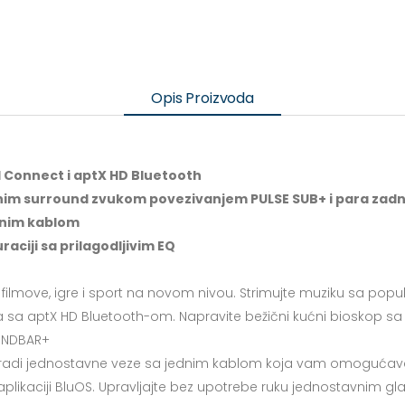
Opis Proizvoda
al Connect i aptX HD Bluetooth
vnim surround zvukom povezivanjem PULSE SUB+ i para zadnj
dnim kablom
ciji sa prilagodljivim EQ
filmove, igre i sport na novom nivou. Strimujte muziku sa popula
đaja sa aptX HD Bluetooth-om. Napravite bežični kućni bioskop
OUNDBAR+
radi jednostavne veze sa jednim kablom koja vam omogućava k
plikaciji BluOS. Upravljajte bez upotrebe ruku jednostavnim 