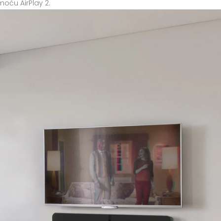
moću AirPlay 2.