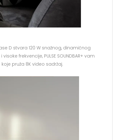
lase D stvara 120 W snažnog, dinamičnog
i visoke frekvencije, PULSE SOUNDBAR+ vam
koje pruža 8K video sadržaj.