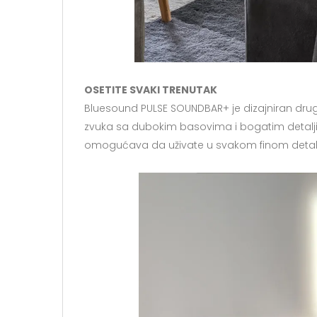
OSETITE SVAKI TRENUTAK
Bluesound PULSE SOUNDBAR+ je dizajniran dru
zvuka sa dubokim basovima i bogatim detalji
omogućava da uživate u svakom finom detalju 