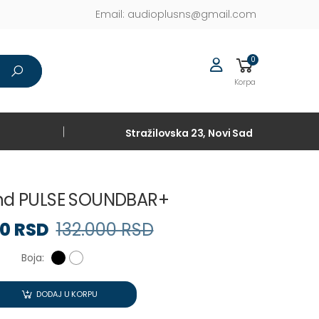
Email:
audioplusns@gmail.com
0
Korpa
Stražilovska 23, Novi Sad
nd PULSE SOUNDBAR+
0 RSD
132.000 RSD
Boja:
DODAJ U KORPU