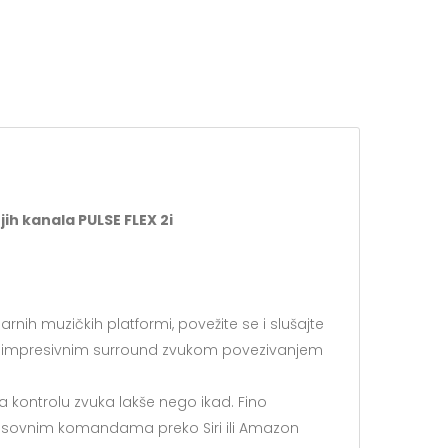
ih kanala PULSE FLEX 2i
rnih muzičkih platformi, povežite se i slušajte
 sa impresivnim surround zvukom povezivanjem
ontrolu zvuka lakše nego ikad. Fino
glasovnim komandama preko Siri ili Amazon