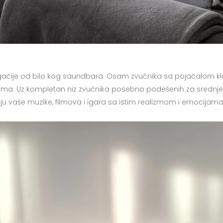
gačije od bilo kog saundbara. Osam zvučnika sa pojačalom k
ma. Uz kompletan niz zvučnika posebno podešenih za srednje 
vaše muzike, filmova i igara sa istim realizmom i emocijama 