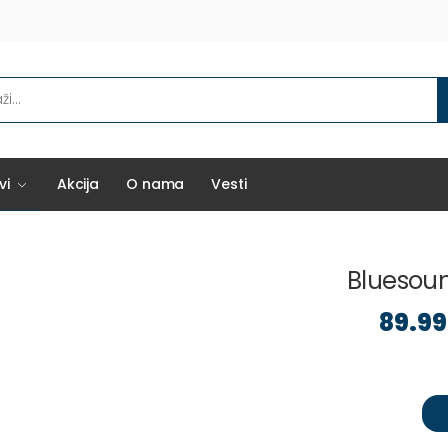
vi
Akcija
O nama
Vesti
Bluesou
89.99