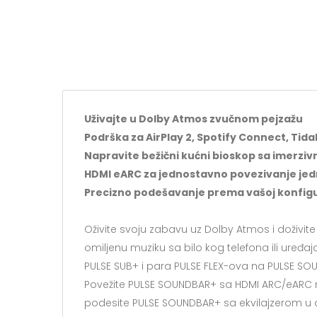
Uživajte u Dolby Atmos zvučnom pejzažu
Podrška za AirPlay 2, Spotify Connect, Tid
Napravite bežični kućni bioskop sa imerzi
HDMI eARC za jednostavno povezivanje je
Precizno podešavanje prema vašoj konfigura
Oživite svoju zabavu uz Dolby Atmos i doživite 
omiljenu muziku sa bilo kog telefona ili ure
PULSE SUB+ i para PULSE FLEX-ova na PULSE S
Povežite PULSE SOUNDBAR+ sa HDMI ARC/eARC 
podesite PULSE SOUNDBAR+ sa ekvilajzerom u a