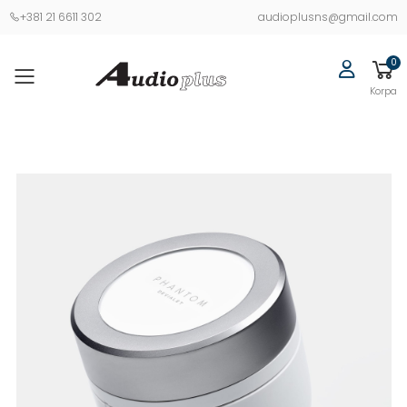
+381 21 6611 302
audioplusns@gmail.com
0
Korpa