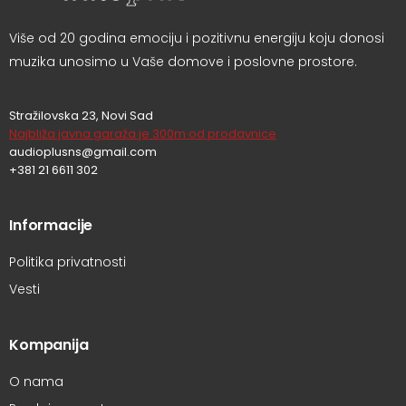
Više od 20 godina emociju i pozitivnu energiju koju donosi
muzika unosimo u Vaše domove i poslovne prostore.
Stražilovska 23, Novi Sad
Najbliža javna garaža je 300m od prodavnice
audioplusns@gmail.com
+381 21 6611 302
Informacije
Politika privatnosti
Vesti
Kompanija
O nama