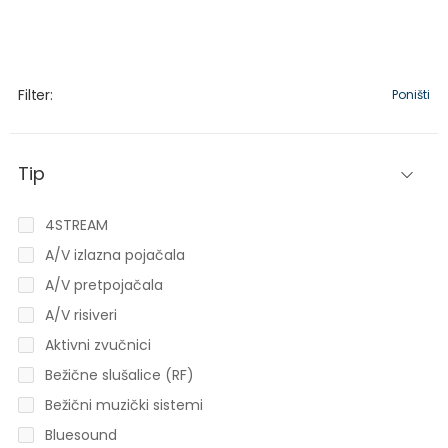
Filter:
Poništi
Tip
4STREAM
A/V izlazna pojačala
A/V pretpojačala
A/V risiveri
Aktivni zvučnici
Bežične slušalice (RF)
Bežični muzički sistemi
Bluesound