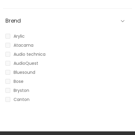
Bluetooth bežični zvučnici
Bluetooth prijemnici
Brend
Bluetooth slušalice
Bose
Arylic
CD plejeri
Atacama
Centralni zvučnici
Audio technica
DA konverteri
AudioQuest
Dodatna oprema
Bluesound
Efekt zvučnici
Bose
EverSolo Control
Bryston
FOCAL & naim
Canton
Gramofoni
DALI
Gramofonska pretpojačala
Devialet
HDMI kablovi
EPOS
HI FI slušalice