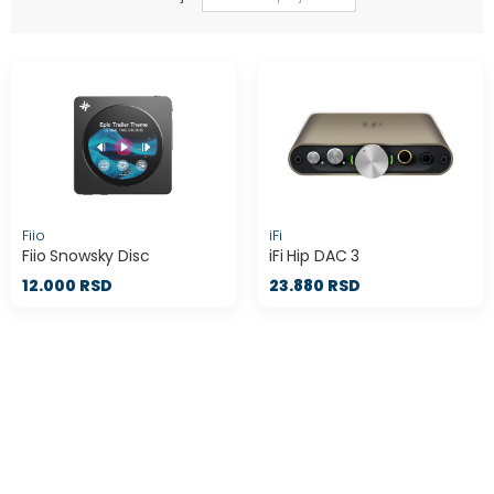
Fiio
iFi
Fiio Snowsky Disc
iFi Hip DAC 3
12.000 RSD
23.880 RSD