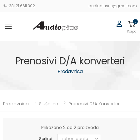
+381 21 6611 302
audioplusns@gmail.com
0
Korpa
Prenosivi D/A konverteri
Prodavnica
Prodavnica
Slušalice
Prenosivi D/A Konverteri
Prikazano
2
od 2 proizvoda
Sortiraj